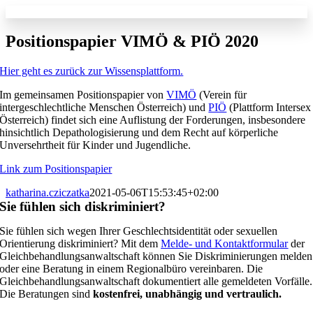
Skip
to
content
Positionspapier VIMÖ & PIÖ 2020
Hier geht es zurück zur Wissensplattform.
Im gemeinsamen Positionspapier von
VIMÖ
(Verein für
intergeschlechtliche Menschen Österreich) und
PIÖ
(Plattform Intersex
Österreich) findet sich eine Auflistung der Forderungen, insbesondere
hinsichtlich Depathologisierung und dem Recht auf körperliche
Unversehrtheit für Kinder und Jugendliche.
Link zum Positionspapier
katharina.cziczatka
2021-05-06T15:53:45+02:00
Sie fühlen sich diskriminiert?
Sie fühlen sich wegen Ihrer Geschlechtsidentität oder sexuellen
Orientierung diskriminiert? Mit dem
Melde- und Kontaktformular
der
Gleichbehandlungsanwaltschaft können Sie Diskriminierungen melden
oder eine Beratung in einem Regionalbüro vereinbaren. Die
Gleichbehandlungsanwaltschaft dokumentiert alle gemeldeten Vorfälle.
Die Beratungen sind
kostenfrei, unabhängig und vertraulich.