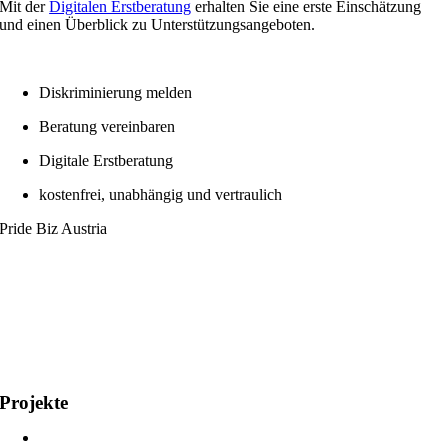
Mit der
Digitalen Erstberatung
erhalten Sie eine erste Einschätzung
und einen Überblick zu Unterstützungsangeboten.
Diskriminierung melden
Beratung vereinbaren
Digitale Erstberatung
kostenfrei, unabhängig und vertraulich
Pride Biz Austria
LGBTIQ+ in Wirtschafts- und Arbeitswelt
Tel.: 0664/788 99 99
E-Mail:
kontakt@pridebiz.at
ZVR-Zahl: 1455368559
Impressum und Datenschutz
Projekte
Meritus