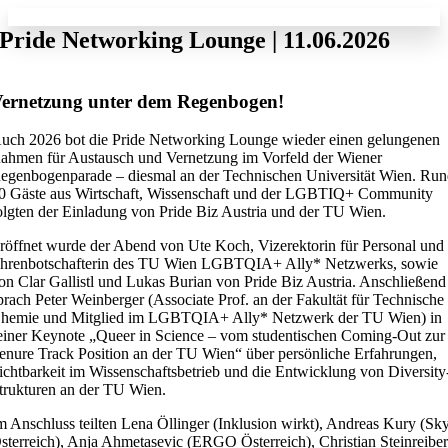
Skip
to
Pride Networking Lounge | 11.06.2026
content
ernetzung unter dem Regenbogen!
uch 2026 bot die Pride Networking Lounge wieder einen gelungenen
ahmen für Austausch und Vernetzung im Vorfeld der Wiener
egenbogenparade – diesmal an der Technischen Universität Wien. Ru
0 Gäste aus Wirtschaft, Wissenschaft und der LGBTIQ+ Community
olgten der Einladung von Pride Biz Austria und der TU Wien.
röffnet wurde der Abend von Ute Koch, Vizerektorin für Personal und
hrenbotschafterin des TU Wien LGBTQIA+ Ally* Netzwerks, sowie
on Clar Gallistl und Lukas Burian von Pride Biz Austria. Anschließend
prach Peter Weinberger (Associate Prof. an der Fakultät für Technische
hemie und Mitglied im LGBTQIA+ Ally* Netzwerk der TU Wien) in
einer Keynote „Queer in Science – vom studentischen Coming-Out zur
enure Track Position an der TU Wien“ über persönliche Erfahrungen,
ichtbarkeit im Wissenschaftsbetrieb und die Entwicklung von Diversity
trukturen an der TU Wien.
m Anschluss teilten Lena Öllinger (Inklusion wirkt), Andreas Kury (Sk
sterreich), Anja Ahmetasevic (ERGO Österreich), Christian Steinreibe