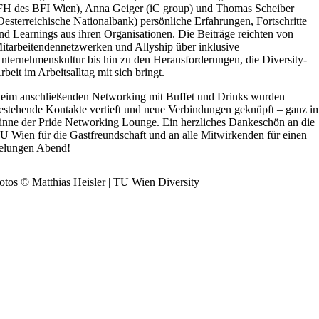
FH des BFI Wien), Anna Geiger (iC group) und Thomas Scheiber
Oesterreichische Nationalbank) persönliche Erfahrungen, Fortschritte
nd Learnings aus ihren Organisationen. Die Beiträge reichten von
itarbeitendennetzwerken und Allyship über inklusive
nternehmenskultur bis hin zu den Herausforderungen, die Diversity-
rbeit im Arbeitsalltag mit sich bringt.
eim anschließenden Networking mit Buffet und Drinks wurden
estehende Kontakte vertieft und neue Verbindungen geknüpft – ganz i
inne der Pride Networking Lounge. Ein herzliches Dankeschön an die
U Wien für die Gastfreundschaft und an alle Mitwirkenden für einen
elungen Abend!
otos © Matthias Heisler | TU Wien Diversity