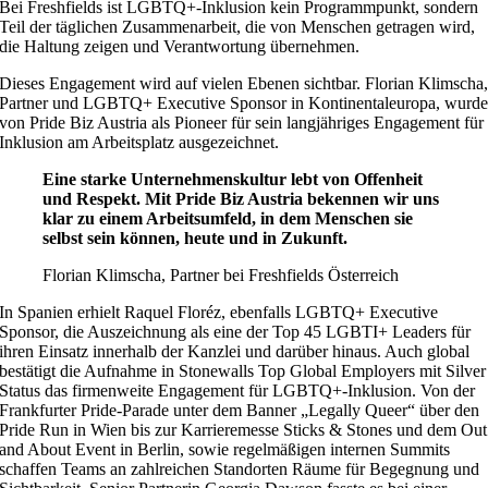
Bei
Freshfields
ist LGBTQ+-Inklusion kein Programmpunkt, sondern
Teil der täglichen Zusammenarbeit, die von Menschen getragen wird,
die Haltung zeigen und Verantwortung übernehmen.
Dieses Engagement wird auf vielen Ebenen sichtbar. Florian Klimscha
Partner und LGBTQ+ Executive Sponsor in Kontinentaleuropa, wurd
von Pride Biz Austria als Pioneer für sein langjähriges Engagement für
Inklusion am Arbeitsplatz ausgezeichnet.
Eine starke Unternehmenskultur lebt von Offenheit
und Respekt. Mit Pride Biz Austria bekennen wir uns
klar zu einem Arbeitsumfeld, in dem Menschen sie
selbst sein können, heute und in Zukunft.
Florian Klimscha, Partner bei Freshfields Österreich
In Spanien erhielt Raquel Floréz, ebenfalls LGBTQ+ Executive
Sponsor, die Auszeichnung als eine der Top 45 LGBTI+ Leaders für
ihren Einsatz innerhalb der Kanzlei und darüber hinaus. Auch global
bestätigt die Aufnahme in Stonewalls Top Global Employers mit Silver
Status das firmenweite Engagement für LGBTQ+-Inklusion. Von der
Frankfurter Pride-Parade unter dem Banner „Legally Queer“ über den
Pride Run in Wien bis zur Karrieremesse Sticks & Stones und dem Out
and About Event in Berlin, sowie regelmäßigen internen Summits
schaffen Teams an zahlreichen Standorten Räume für Begegnung und